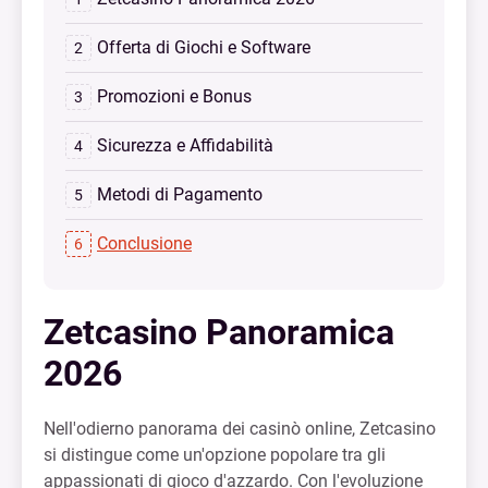
Offerta di Giochi e Software
Promozioni e Bonus
Sicurezza e Affidabilità
Metodi di Pagamento
Conclusione
Zetcasino Panoramica
2026
Nell'odierno panorama dei casinò online, Zetcasino
si distingue come un'opzione popolare tra gli
appassionati di gioco d'azzardo. Con l'evoluzione