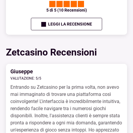
5 di 5 (10 Recensioni)
LEGGI LA RECENSIONE
Zetcasino Recensioni
Giuseppe
VALUTAZIONE: 5/5
Entrando su Zetcasino per la prima volta, non avevo
mai immaginato di trovare una piattaforma così
coinvolgente! L'interfaccia è incredibilmente intuitiva,
rendendo facile navigare tra i numerosi giochi
disponibili. Inoltre, l'assistenza clienti è sempre stata
pronta a rispondere a ogni mia domanda, garantendo
un'esperienza di gioco senza intoppi. Ho apprezzato