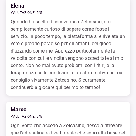
Elena
VALUTAZIONE: 5/5
Quando ho scelto di iscrivermi a Zetcasino, ero
semplicemente curioso di sapere come fosse il
servizio. In poco tempo, la piattaforma si è rivelata un
vero e proprio paradiso per gli amanti del gioco
d'azzardo come me. Apprezzo particolarmente la
velocità con cui le vincite vengono accreditate al mio
conto. Non ho mai avuto problemi con i ritiri, e la
trasparenza nelle condizioni è un altro motivo per cui
consiglio vivamente Zetcasino. Sicuramente,
continuerò a giocare qui per molto tempo!
Marco
VALUTAZIONE: 5/5
Ogni volta che accedo a Zetcasino, riesco a ritrovare
quell'adrenalina e divertimento che sono alla base del