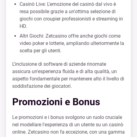
Casinò Live: L'emozione del casinò dal vivo è
resa possibile grazie a un'ottima selezione di
giochi con croupier professionisti e streaming in
HD.
Altri Giochi: Zetcasino offre anche giochi come
video poker e lotterie, ampliando ulteriormente la
scelta per gli utenti.
L'inclusione di software di aziende rinomate
assicura un'esperienza fluida e di alta qualità, un
aspetto fondamentale per mantenere alto il livello di
soddisfazione dei giocatori.
Promozioni e Bonus
Le promozioni e i bonus svolgono un ruolo cruciale
nel modellare l'esperienza di un utente su un casinò
online. Zetcasino non fa eccezione, con una gamma