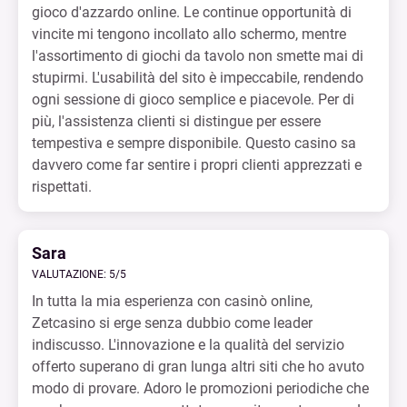
gioco d'azzardo online. Le continue opportunità di
vincite mi tengono incollato allo schermo, mentre
l'assortimento di giochi da tavolo non smette mai di
stupirmi. L'usabilità del sito è impeccabile, rendendo
ogni sessione di gioco semplice e piacevole. Per di
più, l'assistenza clienti si distingue per essere
tempestiva e sempre disponibile. Questo casino sa
davvero come far sentire i propri clienti apprezzati e
rispettati.
Sara
VALUTAZIONE: 5/5
In tutta la mia esperienza con casinò online,
Zetcasino si erge senza dubbio come leader
indiscusso. L'innovazione e la qualità del servizio
offerto superano di gran lunga altri siti che ho avuto
modo di provare. Adoro le promozioni periodiche che