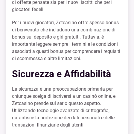
di offerte pensate sia per i nuovi iscritti che per i
giocatori fedeli.
Per i nuovi giocatori, Zetcasino offre spesso bonus
di benvenuto che includono una combinazione di
bonus sul deposito e giri gratuiti. Tuttavia, è
importante leggere sempre i termini e le condizioni
associati a questi bonus per comprendere i requisiti
di scommessa e altre limitazioni.
Sicurezza e Affidabilità
La sicurezza è una preoccupazione primaria per
chiunque scelga di iscriversi a un casinò online, e
Zetcasino prende sul serio questo aspetto.
Utilizzando tecnologie avanzate di crittografia,
garantisce la protezione dei dati personali e delle
transazioni finanziarie degli utenti.