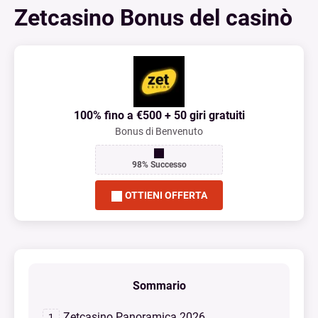
Zetcasino Bonus del casinò
100% fino a €500 + 50 giri gratuiti
Bonus di Benvenuto
98% Successo
OTTIENI OFFERTA
Sommario
Zetcasino Panoramica 2026