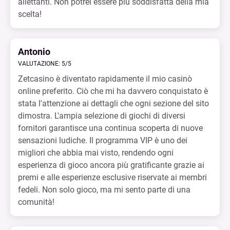
allettanti. Non potrei essere più soddisfatta della mia
scelta!
Antonio
VALUTAZIONE: 5/5
Zetcasino è diventato rapidamente il mio casinò
online preferito. Ciò che mi ha davvero conquistato è
stata l'attenzione ai dettagli che ogni sezione del sito
dimostra. L'ampia selezione di giochi di diversi
fornitori garantisce una continua scoperta di nuove
sensazioni ludiche. Il programma VIP è uno dei
migliori che abbia mai visto, rendendo ogni
esperienza di gioco ancora più gratificante grazie ai
premi e alle esperienze esclusive riservate ai membri
fedeli. Non solo gioco, ma mi sento parte di una
comunità!