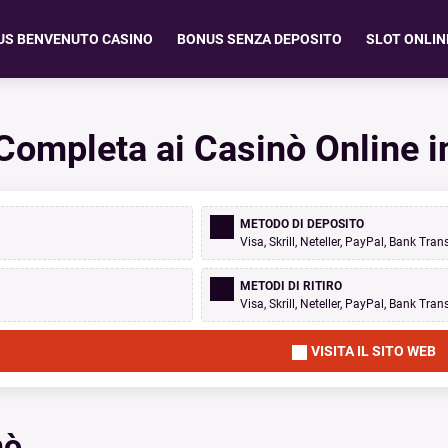
US BENVENUTO CASINO
BONUS SENZA DEPOSITO
SLOT ONLINE
ompleta ai Casinò Online in
METODO DI DEPOSITO
Visa, Skrill, Neteller, PayPal, Bank Tran
METODI DI RITIRO
Visa, Skrill, Neteller, PayPal, Bank Tran
VISITA IL SITO WEB
nò