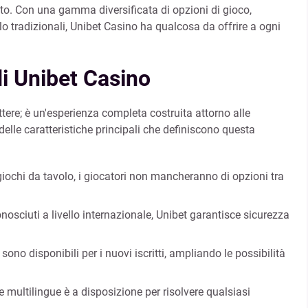
o. Con una gamma diversificata di opzioni di gioco,
lo tradizionali, Unibet Casino ha qualcosa da offrire a ogni
di Unibet Casino
re; è un'esperienza completa costruita attorno alle
elle caratteristiche principali che definiscono questa
iochi da tavolo, i giocatori non mancheranno di opzioni tra
nosciuti a livello internazionale, Unibet garantisce sicurezza
sono disponibili per i nuovi iscritti, ampliando le possibilità
 multilingue è a disposizione per risolvere qualsiasi