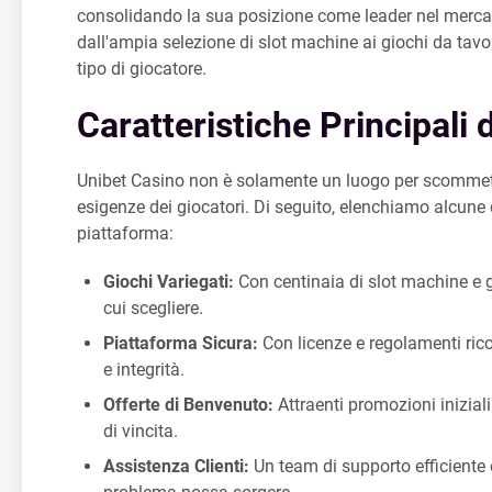
consolidando la sua posizione come leader nel mercat
dall'ampia selezione di slot machine ai giochi da tavo
tipo di giocatore.
Caratteristiche Principali 
Unibet Casino non è solamente un luogo per scommette
esigenze dei giocatori. Di seguito, elenchiamo alcune d
piattaforma:
Giochi Variegati:
Con centinaia di slot machine e g
cui scegliere.
Piattaforma Sicura:
Con licenze e regolamenti rico
e integrità.
Offerte di Benvenuto:
Attraenti promozioni iniziali 
di vincita.
Assistenza Clienti:
Un team di supporto efficiente e