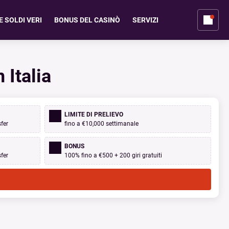
 SOLDI VERI
BONUS DEL CASINÒ
SERVIZI
 Italia
LIMITE DI PRELIEVO
sfer
fino a €10,000 settimanale
BONUS
sfer
100% fino a €500 + 200 giri gratuiti