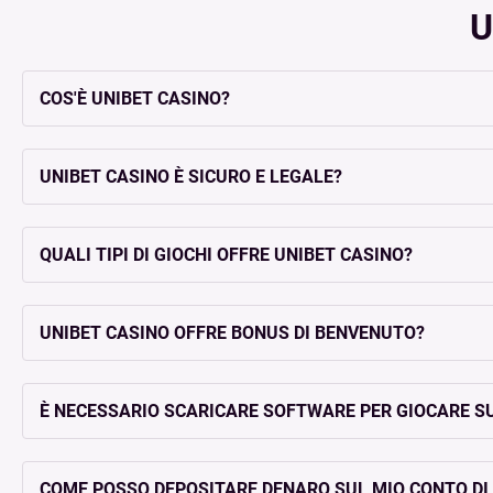
U
COS'È UNIBET CASINO?
UNIBET CASINO È SICURO E LEGALE?
QUALI TIPI DI GIOCHI OFFRE UNIBET CASINO?
UNIBET CASINO OFFRE BONUS DI BENVENUTO?
È NECESSARIO SCARICARE SOFTWARE PER GIOCARE SU
COME POSSO DEPOSITARE DENARO SUL MIO CONTO DI