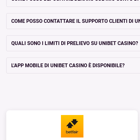
COME POSSO CONTATTARE IL SUPPORTO CLIENTI DI U
QUALI SONO I LIMITI DI PRELIEVO SU UNIBET CASINO?
L'APP MOBILE DI UNIBET CASINO È DISPONIBILE?