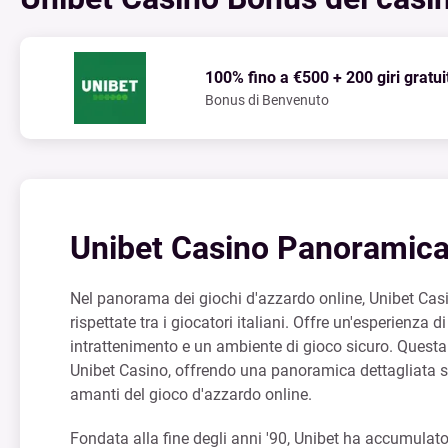
100% fino a €500 + 200 giri gratui
Bonus di Benvenuto
Unibet Casino Panoramic
Nel panorama dei giochi d'azzardo online, Unibet Cas
rispettate tra i giocatori italiani. Offre un'esperienz
intrattenimento e un ambiente di gioco sicuro. Questa 
Unibet Casino, offrendo una panoramica dettagliata su
amanti del gioco d'azzardo online.
Fondata alla fine degli anni '90, Unibet ha accumulato