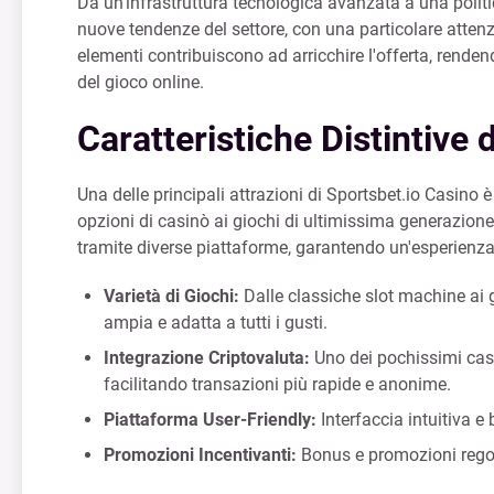
Da un'infrastruttura tecnologica avanzata a una politic
nuove tendenze del settore, con una particolare atte
elementi contribuiscono ad arricchire l'offerta, rende
del gioco online.
Caratteristiche Distintive 
Una delle principali attrazioni di Sportsbet.io Casino
opzioni di casinò ai giochi di ultimissima generazione
tramite diverse piattaforme, garantendo un'esperienza 
Varietà di Giochi:
Dalle classiche slot machine ai gi
ampia e adatta a tutti i gusti.
Integrazione Criptovaluta:
Uno dei pochissimi casin
facilitando transazioni più rapide e anonime.
Piattaforma User-Friendly:
Interfaccia intuitiva e
Promozioni Incentivanti:
Bonus e promozioni regola