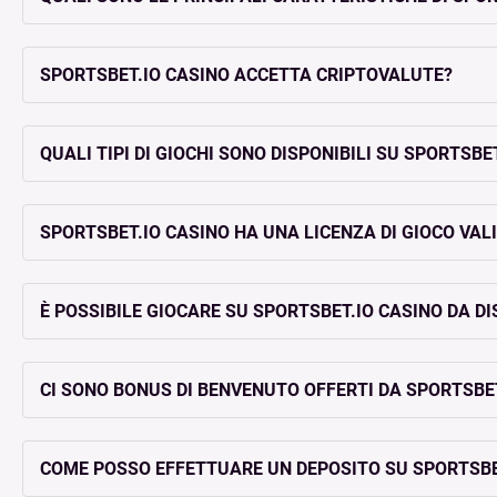
SPORTSBET.IO CASINO ACCETTA CRIPTOVALUTE?
QUALI TIPI DI GIOCHI SONO DISPONIBILI SU SPORTSBE
SPORTSBET.IO CASINO HA UNA LICENZA DI GIOCO VAL
È POSSIBILE GIOCARE SU SPORTSBET.IO CASINO DA DI
CI SONO BONUS DI BENVENUTO OFFERTI DA SPORTSBE
COME POSSO EFFETTUARE UN DEPOSITO SU SPORTSBE