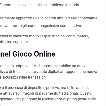
/7, pronto a risolvere qualsiasi problema in modo
larmente apprezzate dai giocatori abituati alle criptovalute.
downtime, migliorando l'esperienza complessiva.
sbet.io valorizza molto l'esperienza del consumatore,
tte, ma superate.
 nel Gioco Online
zione delle criptovalute, che sembra stabilire un nuovo
izzo di Bitcoin e altre valute digitali attraggono una nuova
 sicurezza nelle transazioni.
lera il processo di deposito e prelievo, ma offre anche un
e attraverso i metodi di pagamento tradizionali. Questo
 giocatori che pongono la riservatezza al primo posto nella
.