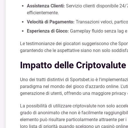
Assistenza Clienti:
Servizio clienti disponibile 24
efficientemente.
Velocità di Pagamento:
Transazioni veloci, partico
Esperienza di Gioco:
Gameplay fluido senza lag e 
Le testimonianze dei giocatori suggeriscono che Sport
garantendo che le aspettative siano non solo soddisfa
Impatto delle Criptovalute
Uno dei tratti distintivi di Sportsbet.io è l'implementa
paradigma nel mondo del gioco d'azzardo online. L'util
generazione di utenti, offrendo una maggiore privacy e
La possibilità di utilizzare criptovalute non solo acce
grado di anonimato che non è facilmente raggiungibil
elemento può risultare particolarmente attraente per i
loro lista di priorità quando scelgono un casinò online