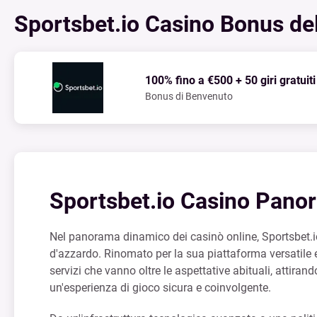
Sportsbet.io Casino Bonus de
100% fino a €500 + 50 giri gratuiti
Bonus di Benvenuto
Sportsbet.io Casino Pano
Nel panorama dinamico dei casinò online, Sportsbet.io
d'azzardo. Rinomato per la sua piattaforma versatile e 
servizi che vanno oltre le aspettative abituali, attirand
un'esperienza di gioco sicura e coinvolgente.