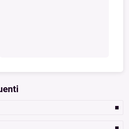
uenti