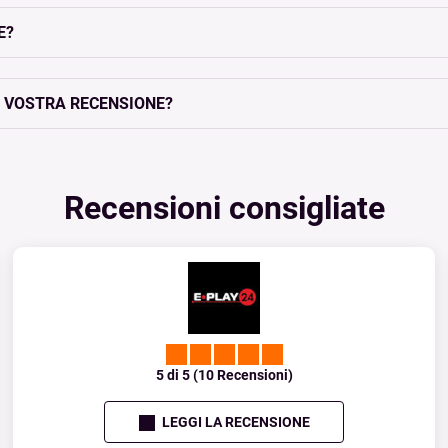
E?
 VOSTRA RECENSIONE?
Recensioni consigliate
5 di 5 (10 Recensioni)
LEGGI LA RECENSIONE