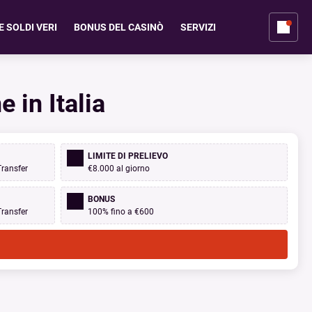
 SOLDI VERI
BONUS DEL CASINÒ
SERVIZI
 in Italia
LIMITE DI PRELIEVO
Transfer
€8.000 al giorno
BONUS
Transfer
100% fino a €600