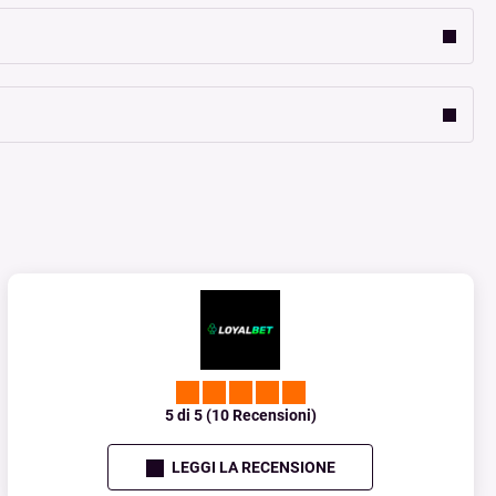
5 di 5 (10 Recensioni)
LEGGI LA RECENSIONE