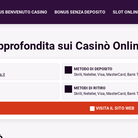
US BENVENUTO CASINO
BONUS SENZA DEPOSITO
SLOT ONLINE
profondita sui Casinò Online
METODO DI DEPOSITO
.it
Skrill, Neteller, Visa, MasterCard, Bank 
METODI DI RITIRO
Skrill, Neteller, Visa, MasterCard, Bank 
VISITA IL SITO WEB
ò