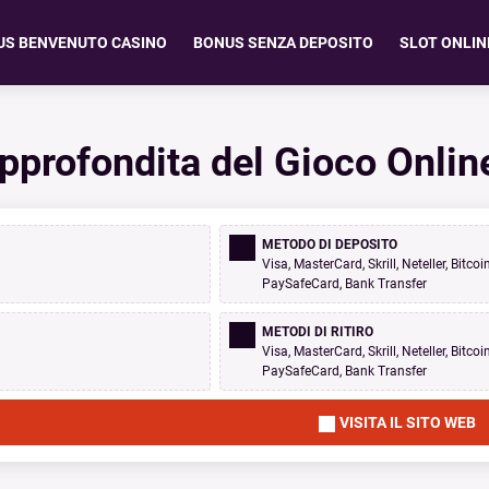
US BENVENUTO CASINO
BONUS SENZA DEPOSITO
SLOT ONLINE
pprofondita del Gioco Onlin
METODO DI DEPOSITO
Visa, MasterCard, Skrill, Neteller, Bitcoin
PaySafeCard, Bank Transfer
METODI DI RITIRO
Visa, MasterCard, Skrill, Neteller, Bitcoin
PaySafeCard, Bank Transfer
VISITA IL SITO WEB