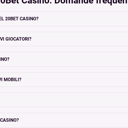
0Bet Casino: Domande frequen
EL 20BET CASINO?
VI GIOCATORI?
SINO?
I MOBILI?
 CASINO?