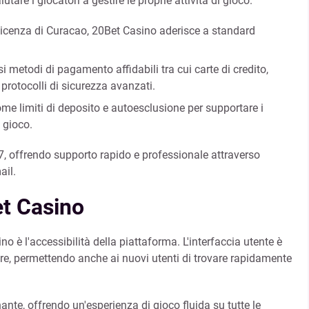
tare i giocatori a gestire le proprie attività di gioco.
icenza di Curacao, 20Bet Casino aderisce a standard
rsi metodi di pagamento affidabili tra cui carte di credito,
a protocolli di sicurezza avanzati.
ome limiti di deposito e autoesclusione per supportare i
 gioco.
/7, offrendo supporto rapido e professionale attraverso
ail.
et Casino
o è l'accessibilità della piattaforma. L'interfaccia utente è
gare, permettendo anche ai nuovi utenti di trovare rapidamente
nte, offrendo un'esperienza di gioco fluida su tutte le