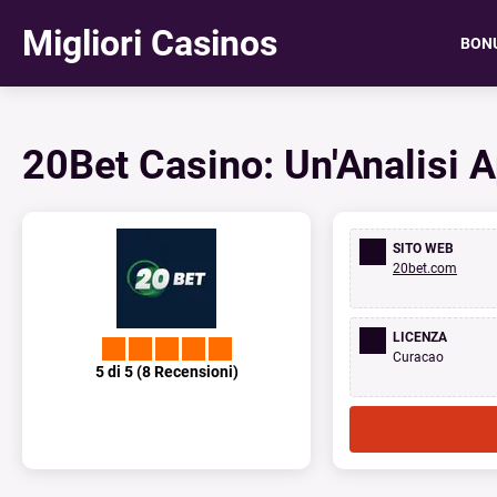
Migliori Casinos
BON
20Bet Casino: Un'Analisi A
SITO WEB
20bet.com
LICENZA
Curacao
5 di 5 (8 Recensioni)