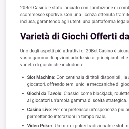
20Bet Casino è stato lanciato con l'ambizione di comb
scommesse sportive. Con una licenza ottenuta tramite il
inclusa, garantendo agli utenti una piattaforma legal
Varietà di Giochi Offerti 
Uno degli aspetti più attrattivi di 20Bet Casino è sicu
vasta gamma di opzioni adatte sia ai principianti che 
varietà di giochi che includono:
Slot Machine
: Con centinaia di titoli disponibili, 
giocatori, offrendo temi unici e meccaniche di gio
Giochi da Tavolo
: Classici come blackjack, roulett
ai giocatori un'ampia gamma di scelta strategica.
Casino Live
: Per chi preferisce un'esperienza più au
permettendo interazioni in tempo reale.
Video Poker
: Un mix di poker tradizionale e slot 