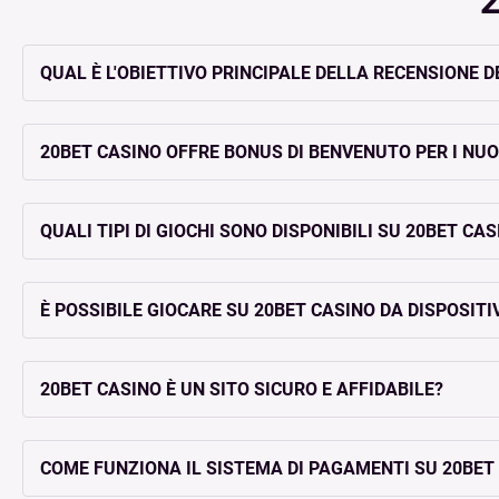
2
QUAL È L'OBIETTIVO PRINCIPALE DELLA RECENSIONE D
20BET CASINO OFFRE BONUS DI BENVENUTO PER I NUO
QUALI TIPI DI GIOCHI SONO DISPONIBILI SU 20BET CA
È POSSIBILE GIOCARE SU 20BET CASINO DA DISPOSITIV
20BET CASINO È UN SITO SICURO E AFFIDABILE?
COME FUNZIONA IL SISTEMA DI PAGAMENTI SU 20BET