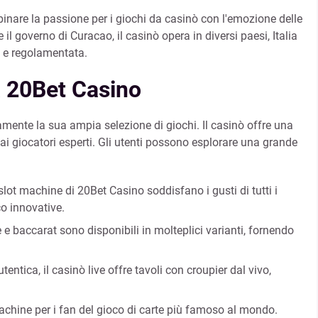
inare la passione per i giochi da casinò con l'emozione delle
 governo di Curacao, il casinò opera in diversi paesi, Italia
e e regolamentata.
da 20Bet Casino
ramente la sua ampia selezione di giochi. Il casinò offre una
ai giocatori esperti. Gli utenti possono esplorare una grande
le slot machine di 20Bet Casino soddisfano i gusti di tutti i
co innovative.
e e baccarat sono disponibili in molteplici varianti, fornendo
tentica, il casinò live offre tavoli con croupier dal vivo,
machine per i fan del gioco di carte più famoso al mondo.