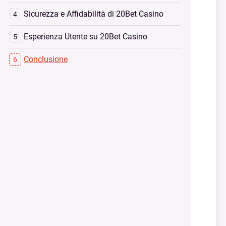
Sicurezza e Affidabilità di 20Bet Casino
Esperienza Utente su 20Bet Casino
Conclusione